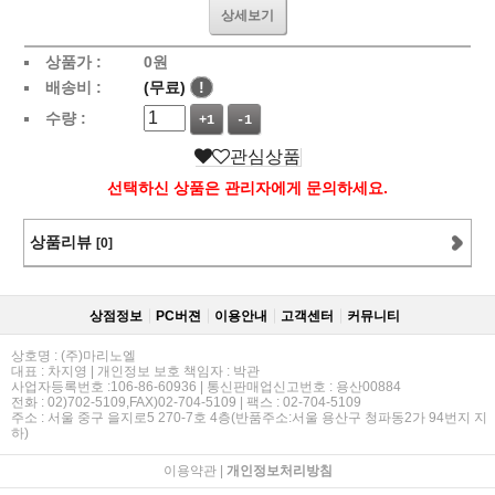
상세보기
상품가 :
0
원
배송비 :
(무료)
!
수량 :
+1
-1
관심상품
선택하신 상품은 관리자에게 문의하세요.
상품리뷰
[0]
상점정보
PC버젼
이용안내
고객센터
커뮤니티
상호명 : (주)마리노엘
대표 : 차지영 | 개인정보 보호 책임자 : 박관
사업자등록번호 :106-86-60936 | 통신판매업신고번호 : 용산00884
전화 : 02)702-5109,FAX)02-704-5109 | 팩스 : 02-704-5109
주소 : 서울 중구 을지로5 270-7호 4층(반품주소:서울 용산구 청파동2가 94번지 지
하)
이용약관
|
개인정보처리방침