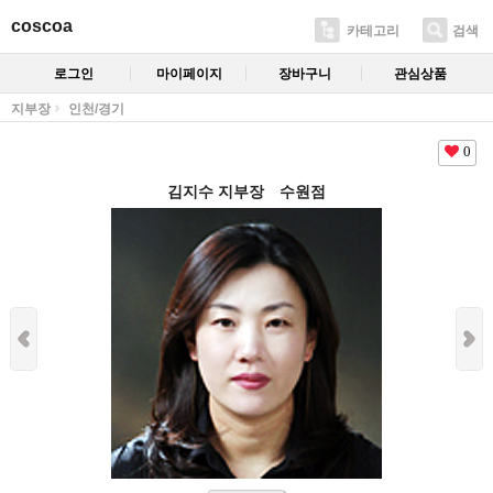
coscoa
카테고리
검색
로그인
마이페이지
장바구니
관심상품
지부장
인천/경기
0
김지수 지부장 수원점