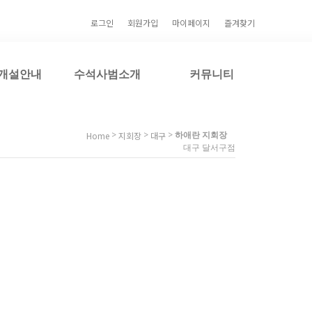
로그인
회원가입
마이페이지
즐겨찾기
개설안내
수석사범소개
커뮤니티
>
>
>
하애란 지회장
Home
지회장
대구
대구 달서구점