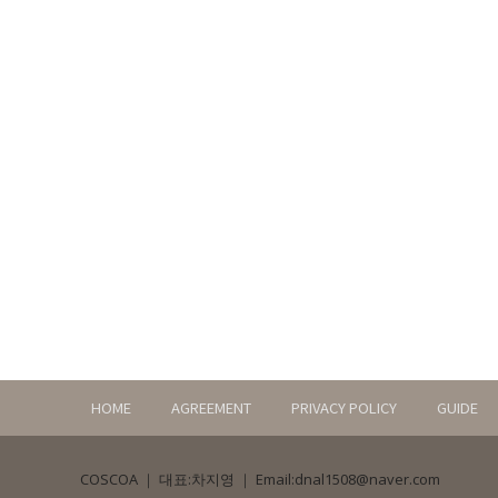
HOME
AGREEMENT
PRIVACY POLICY
GUIDE
COSCOA
｜
대표:차지영
｜
Email:dnal1508@naver.com